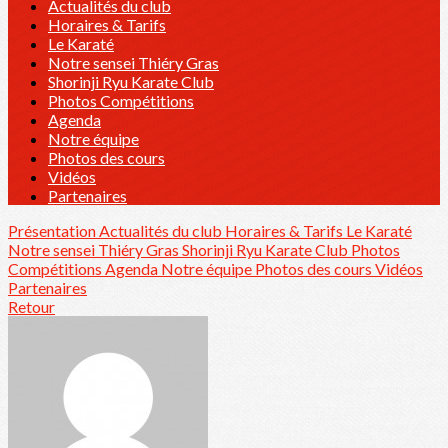
Actualités du club
Horaires & Tarifs
Le Karaté
Notre sensei Thiéry Gras
Shorinji Ryu Karate Club
Photos Compétitions
Agenda
Notre équipe
Photos des cours
Vidéos
Partenaires
Présentation
Actualités du club
Horaires & Tarifs
Le Karaté
Notre sensei Thiéry Gras
Shorinji Ryu Karate Club
Photos
Compétitions
Agenda
Notre équipe
Photos des cours
Vidéos
Partenaires
Retour