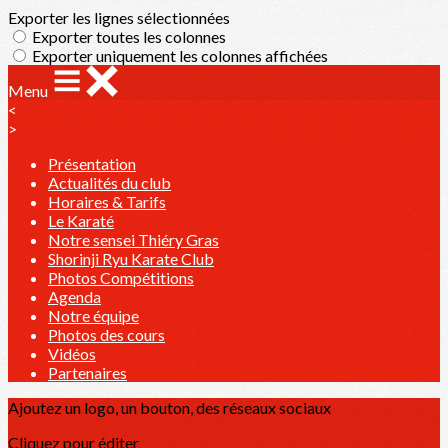
Exporter les lignes sélectionnées
Exporter toutes les colonnes
Exporter uniquement les colonnes affichées
Menu
<
>
Présentation
Actualités du club
Horaires & Tarifs
Le Karaté
Notre sensei Thiéry Gras
Shorinji Ryu Karate Club
Photos Compétitions
Agenda
Notre équipe
Photos des cours
Vidéos
Partenaires
Ajoutez un logo, un bouton, des réseaux sociaux
Cliquez pour éditer