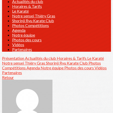
Actualités du club
Horaires & Tarifs
Le Karaté
Notre sensei Thiéry Gras
Shorinji Ryu Karate Club
Photos Compétitions
Agenda
Notre équipe
Photos des cours
Vidéos
Partenaires
Présentation
Actualités du club
Horaires & Tarifs
Le Karaté
Notre sensei Thiéry Gras
Shorinji Ryu Karate Club
Photos
Compétitions
Agenda
Notre équipe
Photos des cours
Vidéos
Partenaires
Retour