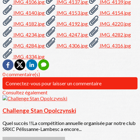
IMG_4106.jpg
IMG_4137.jpg
IMG_4139.jpg
IMG_4140.jpg
IMG_4153.jpg
IMG_4154.jpg
IMG_4182.jpg
IMG_4192.jpg
IMG_4220.jpg
IMG_4234.jpg
IMG_4247.jpg
IMG_4282.jpg
IMG_4284.jpg
IMG_4306.jpg
IMG_4316.jpg
IMG_4334.jpg
0 commentaire(s)
Connectez-vous pour laisser un commentaire
Consultez également
Challenge Stan Opolczynski
Quel succès !!La compétition annuelle organisée par notre club
SRKC Pélissanne-Lambesc a encore...