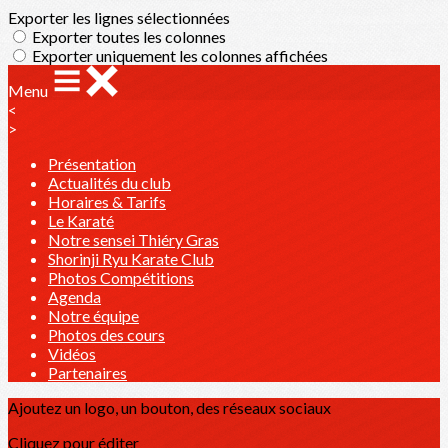
Exporter les lignes sélectionnées
Exporter toutes les colonnes
Exporter uniquement les colonnes affichées
Menu
<
>
Présentation
Actualités du club
Horaires & Tarifs
Le Karaté
Notre sensei Thiéry Gras
Shorinji Ryu Karate Club
Photos Compétitions
Agenda
Notre équipe
Photos des cours
Vidéos
Partenaires
Ajoutez un logo, un bouton, des réseaux sociaux
Cliquez pour éditer