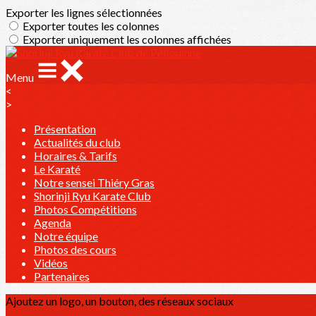
Exporter les lignes sélectionnées
Exporter toutes les colonnes
Exporter uniquement les colonnes affichées
Menu
<
>
Présentation
Actualités du club
Horaires & Tarifs
Le Karaté
Notre sensei Thiéry Gras
Shorinji Ryu Karate Club
Photos Compétitions
Agenda
Notre équipe
Photos des cours
Vidéos
Partenaires
Ajoutez un logo, un bouton, des réseaux sociaux