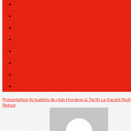
Présentation
Actualités du club
Horaires & Tarifs
Le Karaté
Notr
Retour