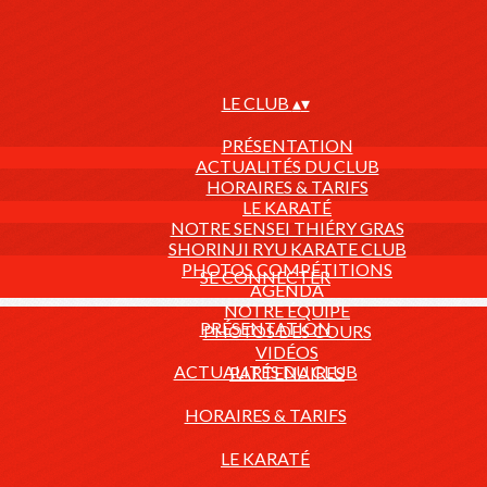
LE CLUB
▴
▾
PRÉSENTATION
ACTUALITÉS DU CLUB
HORAIRES & TARIFS
LE KARATÉ
NOTRE SENSEI THIÉRY GRAS
SHORINJI RYU KARATE CLUB
PHOTOS COMPÉTITIONS
SE CONNECTER
AGENDA
NOTRE ÉQUIPE
PRÉSENTATION
PHOTOS DES COURS
VIDÉOS
ACTUALITÉS DU CLUB
PARTENAIRES
HORAIRES & TARIFS
LE KARATÉ