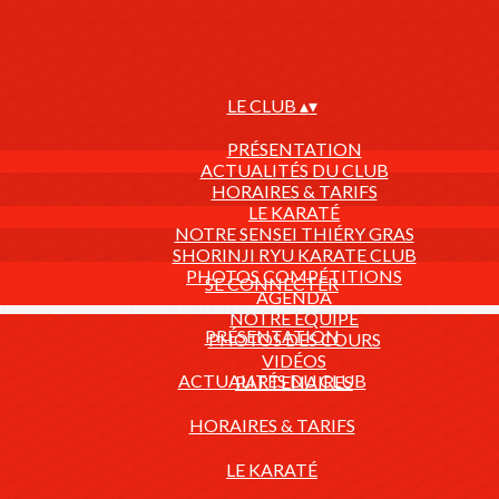
LE CLUB
▴
▾
PRÉSENTATION
ACTUALITÉS DU CLUB
HORAIRES & TARIFS
LE KARATÉ
NOTRE SENSEI THIÉRY GRAS
SHORINJI RYU KARATE CLUB
PHOTOS COMPÉTITIONS
SE CONNECTER
AGENDA
NOTRE ÉQUIPE
PRÉSENTATION
PHOTOS DES COURS
VIDÉOS
ACTUALITÉS DU CLUB
PARTENAIRES
HORAIRES & TARIFS
LE KARATÉ