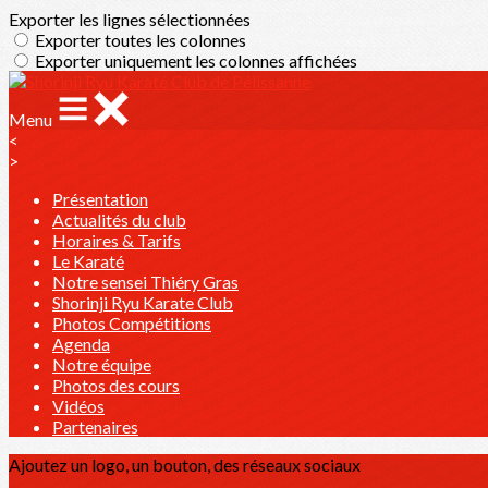
Exporter les lignes sélectionnées
Exporter toutes les colonnes
Exporter uniquement les colonnes affichées
Menu
<
>
Présentation
Actualités du club
Horaires & Tarifs
Le Karaté
Notre sensei Thiéry Gras
Shorinji Ryu Karate Club
Photos Compétitions
Agenda
Notre équipe
Photos des cours
Vidéos
Partenaires
Ajoutez un logo, un bouton, des réseaux sociaux