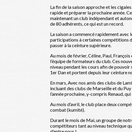
La fin de la saison approche et les cigale
rapide et préparer la prochaine année. Ce
maintenant un club indépendant et autono
de 80 adhérents, ce qui est un record.
La saison a commencé rapidement avec le
participations à certaines compétitions d
passer à la ceinture supérieure.
Au mois de février, Céline, Paul, Françoi
l’équipe de formateurs du club. Ces nouve
niveau pendant les cours afin de pouvoir
1er Dan et portent depuis leur ceinture no
En mars, Avec nos amis des clubs de Lamb
incluant des clubs de Marseille et du Puy 
l’année prochaine, y-compris Renaud, qui 
Au mois d’avril, le club place deux comp
combat (kumité).
Durant le mois de Mai, un groupe de notre
compétiteurs tant au niveau technique qu
d’entre nous !