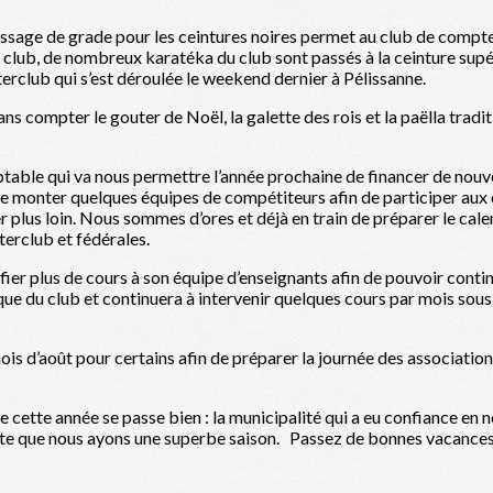
 passage de grade pour les ceintures noires permet au club de compt
 club, de nombreux karatéka du club sont passés à la ceinture supé
terclub qui s’est déroulée le weekend dernier à Pélissanne.
ns compter le gouter de Noël, la galette des rois et la paëlla tradi
ptable qui va nous permettre l’année prochaine de financer de nou
e monter quelques équipes de compétiteurs afin de participer a
r plus loin. Nous sommes d’ores et déjà en train de préparer le cale
terclub et fédérales.
ier plus de cours à son équipe d’enseignants afin de pouvoir continu
ue du club et continuera à intervenir quelques cours par mois sous
s d’août pour certains afin de préparer la journée des associatio
 cette année se passe bien : la municipalité qui a eu confiance en n
rte que nous ayons une superbe saison. Passez de bonnes vacances,