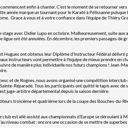
s commencent enfin à chanter. C’est le moment de se retourner vers 
tte année marque un tournant pour le Karaté à Pélissanne puisque le
me. Grace à vous et à votre confiance dans l’équipe de Thiéry Gra
 stage avec Didier Lupo en octobre. Malheureusement, suite aux a
e ligue ont été annulées. En décembre, les premiers passages de gr
s et Hugues ont obtenus leur Diplôme d’Instructeur Fédéral délivré
aux instructeurs vont permettre à l'équipe de mieux prendre en cha
 suivre de manière plus individuelle nos futurs champions ! Jean-M
ire.
esc et de Rognes, nous avons organisé une compétition interclub 
Sainte-Réparade. Tous les participants ont quitté le tapis avec de s
est juge-arbitre départemental depuis la saison dernière.
étiteurs troisième et quatrième lors de la coupe des Bouches-du-Rh
 club est allé assisté aux championnats d’Europe se déroulant à Mo
’au niveau combat : encore une occasion de se mettre de superbes i