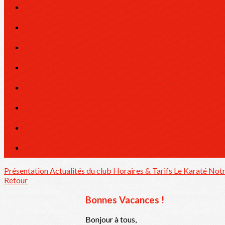
Présentation
Actualités du club
Horaires & Tarifs
Le Karaté
Notr
Retour
Bonnes Vacances !
Bonjour à tous,